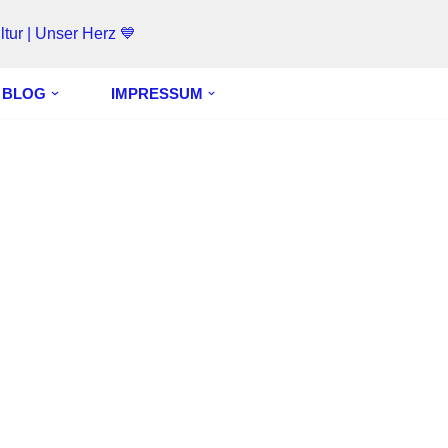
tur | Unser Herz 💙
 BLOG
IMPRESSUM