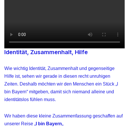
Identität, Zusammenhalt, Hilfe
Wie wichtig Identität, Zusammenhalt und gegenseitige
Hilfe ist, sehen wir gerade in diesen recht unruhigen
Zeiten. Deshalb möchten wir den Menschen ein Stück „I
bin Bayern“ mitgeben, damit sich niemand alleine und
identitätslos fühlen muss.
Wir haben diese kleine Zusammenfassung geschaffen auf
unserer Reise „
I bin Bayern
„